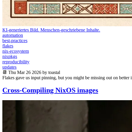
KI-generiertes Bild. Menschen-geschriebene Inhalte.
automation
best-practices
flakes
nix-ecosystem
nixpkgs
reproducibility
updates
📆 Thu Mar 26 2026 by toastal
Flakes gave us input pinning, but you might be missing out on better 
Cross-Compiling NixOS images