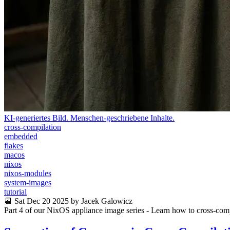
KI-generiertes Bild. Menschen-geschriebene Inhalte.
cross-compilation
embedded
flakes
macos
nixos
nixos-modules
system-images
tutorial
📆 Sat Dec 20 2025 by Jacek Galowicz
Part 4 of our NixOS appliance image series - Learn how to cross-com